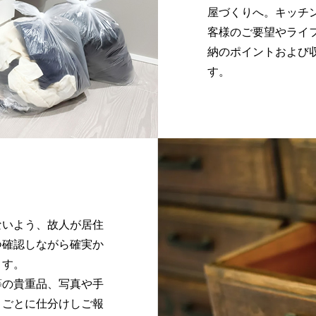
屋づくりへ。キッチ
客様のご要望やライ
納のポイントおよび
す。
ないよう、故人が居住
つ確認しながら確実か
ます。
等の貴重品、写真や手
目ごとに仕分けしご報