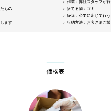
う
作業：弊社スタッフが行
したもの
捨てる物：ゴミ
掃除：必要に応じて行う
スします
収納方法：お客さまご希
価格表