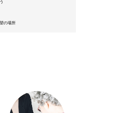
う
望の場所