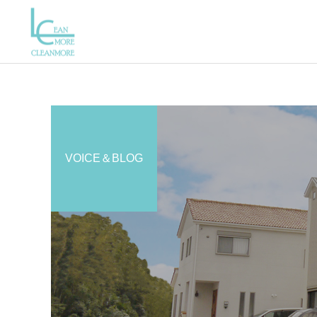
VOICE＆BLOG
エアコン
おそうじのブログ
おそうじのブログ
八千代市
はにゃ？
洗面所