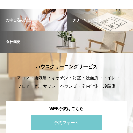
お申し込み方法
クリーンモアとは
会社概要
ハウスクリーニングサービス
エアコン
換気扇
キッチン
浴室
洗面所
トイレ
フロア
窓・サッシ
ベランダ
室内全体
冷蔵庫
WEB予約はこちら
予約フォーム