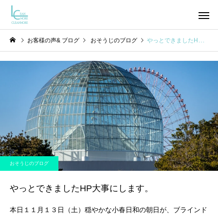
お客様の声& ブログ
おそうじのブログ
やっとできましたHP大事にします。
エアコン
換気扇
おそうじのブログ
おそうじのブログ
はにゃ？
横浜市太田町
おそうじのブログ
洗面所
トイレ
やっとできましたHP大事にします。
本日１１月１３日（土）穏やかな小春日和の朝日が、ブラインド